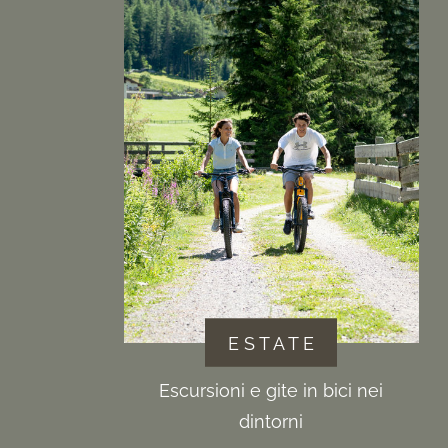
E S T A T E
Escursioni e gite in bici nei
dintorni