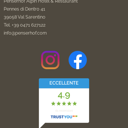
Penserhof Alpin Hotel & Restaurant
Pennes di Dentro 41
39058
Val Sarentino
Tel.
+39 0471 627122
info@penserhof.com
ECCELLENTE
4.9
61
recensioni