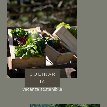
C U L I N A R
I A
Vacanza sostenibile