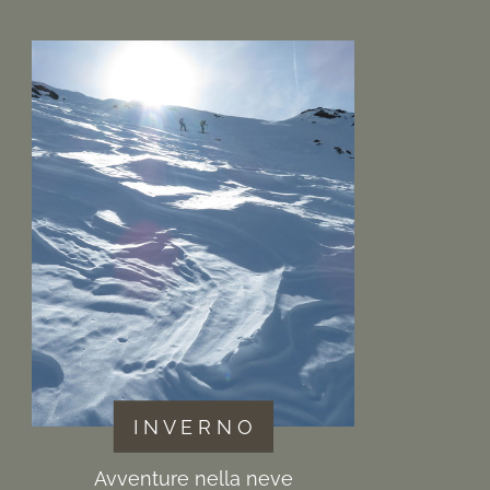
I N V E R N O
Avventure nella neve